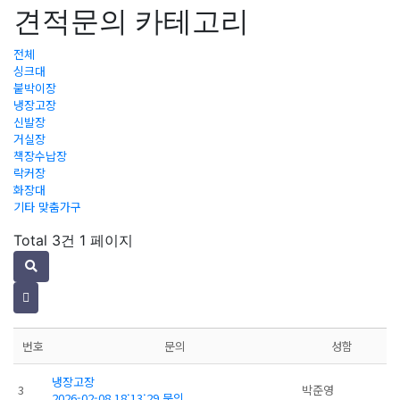
견적문의 카테고리
전체
싱크대
붙박이장
냉장고장
신발장
거실장
책장수납장
락커장
화장대
기타 맞춤가구
Total 3건
1 페이지
번호
문의
성함
냉장고장
3
박준영
2026-02-08 18:13:29 문의