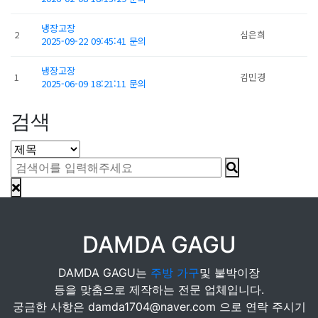
냉장고장
2
심은희
2025-09-22 09:45:41 문의
냉장고장
1
김민경
2025-06-09 18:21:11 문의
검색
DAMDA GAGU
DAMDA GAGU는
주방 가구
및 붙박이장
등을 맞춤으로 제작하는 전문 업체입니다.
궁금한 사항은
damda1704@naver.com
으로 연락 주시기