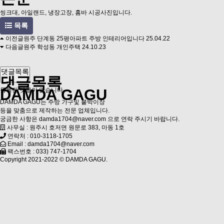
씽크대, 아일랜드, 냉장고장, 홈바 시공사진입니다.
목록
이전글
원주 단계동 25평아파트 주방 인테리어입니다
25.04.22
다음글
원주 학성동 개인주택
24.10.23
댓글목록
댓글목록
DAMDA GAGU
등록된 댓글이 없습니다.
DAMDA GAGU는
주방 가구
및 붙박이장
등을 맞춤으로 제작하는 전문 업체입니다.
궁금한 사항은
damda1704@naver.com
으로 연락 주시기 바랍니다.
사무실 : 원주시 호저면 원문로 383, 마동 1호
연락처 : 010-3118-1705
Email : damda1704@naver.com
팩스번호 : 033) 747-1704
Copyright 2021-2022 ©
DAMDA GAGU.