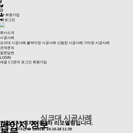
회원가입
로그인
회사소개
시공사례
싱크대 시공사례
붙박이장 시공사례
신발장 시공사례
기타장 시공사례
견적문의
질문답변
LOGIN
새글
1:1문의
로그인
회원가입
싱크대 시공사례
페이지 정보
기업도시 이지더원3차 리모델링입니다.
본문
담다가구
0건
1,136회
24-10-28 11:39